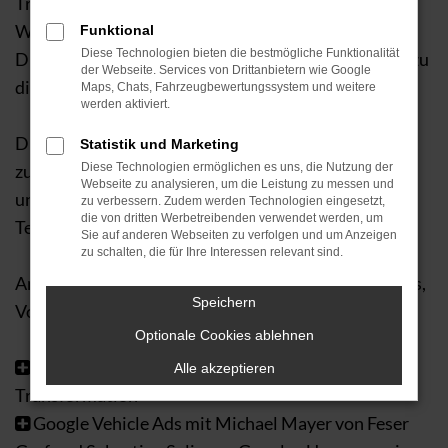
Treibern aus der Branche, und kontroverse Themen.
Wir waren dabei. Unser Verkaufsleiter und
Funktional
Diese Technologien bieten die bestmögliche Funktionalität
Digitalmanager Glenn Wolter hatte eine Einladung zu
der Webseite. Services von Drittanbietern wie Google
diesem Event erhalten.
Maps, Chats, Fahrzeugbewertungssystem und weitere
werden aktiviert.
Die Veranstaltung startete mit einem Branchen-Talk
Statistik und Marketing
zu Online Plattformen und Verkaufsprozesse heute
Diese Technologien ermöglichen es uns, die Nutzung der
Webseite zu analysieren, um die Leistung zu messen und
und in Zukunft, und dem Kennenlernen der
zu verbessern. Zudem werden Technologien eingesetzt,
die von dritten Werbetreibenden verwendet werden, um
Teilnehmer bei einem gemeinsamen Abend.
Sie auf anderen Webseiten zu verfolgen und um Anzeigen
zu schalten, die für Ihre Interessen relevant sind.
Am 2. Tag gab es eine Menge Infos mit Branchentalks,
Speichern
Vorträgen und DeepDives
Optionale Cookies ablehnen
Tim Enger mit Daten als Grundlage für die
Alle akzeptieren
Transformation
Google Vehicle Ads mit Michael Mayer von Feser