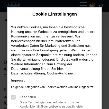
0
Zum
MENÜ
Cookie Einstellungen
Hauptinhalt
Startseite
Blog
Red Digital Event
springen
Wir nutzen Cookies, um Ihnen die bestmögliche
Nutzung unserer Webseite zu ermöglichen und unsere
RED DIGITAL EVENT
Kommunikation mit Ihnen zu verbessern. Wir
berücksichtigen hierbei Ihre Präferenzen und
verarbeiten Daten für Marketing und Statistiken nur,
Santander Consumer Bank
wenn Sie uns Ihre Einwilligung geben. Wenn Sie zu
einem späteren Zeitpunkt Ihre Meinung ändern, können
Sie die Einwilligung jederzeit für die Zukunft widerrufen.
Das Ende der Händlerwebseite.... vs.Google Vehicle
Weitere Informationen zum Umfang der
Ads und Co. - Red Digital Event der Santander
Datenverarbeitung finden Sie hier:
Datenschutzerklärung
,
Cookie-Richtlinie
.
Consumer Bank
Impressum
Folgende Kategorien von Cookies werden von uns eingesetzt:
Kontrastprogramm bei dem RED Digital Event von
Santander im Van der Valk Airporthotel – viel Raum
Essentiell
für Gespräche und Austausch mit innovativen
Diese Technologien sind erforderlich, um die
Kernfunktionalität der Webseite zu gewährleisten.