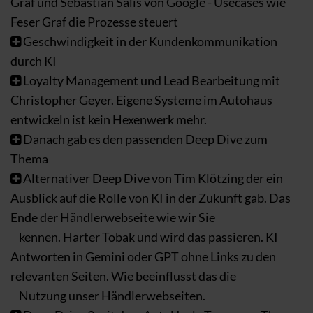
Graf und Sebastian Salis von Google - Usecases wie
Feser Graf die Prozesse steuert
Geschwindigkeit in der Kundenkommunikation
durch KI
Loyalty Management und Lead Bearbeitung mit
Christopher Geyer. Eigene Systeme im Autohaus
entwickeln ist kein Hexenwerk mehr.
Danach gab es den passenden Deep Dive zum
Thema
Alternativer Deep Dive von Tim Klötzing der ein
Ausblick auf die Rolle von KI in der Zukunft gab. Das
Ende der Händlerwebseite wie wir Sie
kennen. Harter Tobak und wird das passieren. KI
Antworten in Gemini oder GPT ohne Links zu den
relevanten Seiten. Wie beeinflusst das die
Nutzung unser Händlerwebseiten.