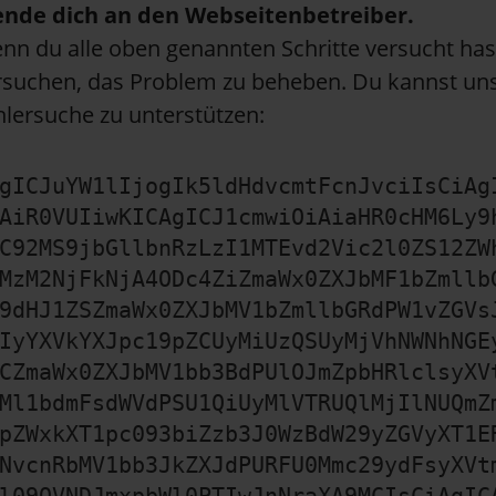
nde dich an den Webseitenbetreiber.
nn du alle oben genannten Schritte versucht hast
rsuchen, das Problem zu beheben. Du kannst uns
hlersuche zu unterstützen:
gICJuYW1lIjogIk5ldHdvcmtFcnJvciIsCiAg
AiR0VUIiwKICAgICJ1cmwiOiAiaHR0cHM6Ly9
C92MS9jbGllbnRzLzI1MTEvd2Vic2l0ZS12ZW
MzM2NjFkNjA4ODc4ZiZmaWx0ZXJbMF1bZmllb
9dHJ1ZSZmaWx0ZXJbMV1bZmllbGRdPW1vZGVs
IyYXVkYXJpc19pZCUyMiUzQSUyMjVhNWNhNGE
CZmaWx0ZXJbMV1bb3BdPUlOJmZpbHRlclsyXV
Ml1bdmFsdWVdPSU1QiUyMlVTRUQlMjIlNUQmZ
pZWxkXT1pc093biZzb3J0WzBdW29yZGVyXT1E
NvcnRbMV1bb3JkZXJdPURFU0Mmc29ydFsyXVt