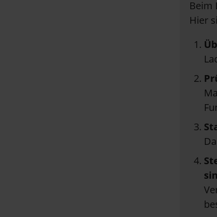
Beim L
Hier s
Üb
La
Pr
Ma
Fu
St
Da
St
si
Ve
be