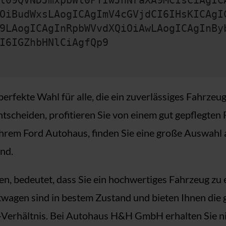
l09QVNDJmxpbWl0PTIwJnNraXA9MCIsCiAgIC
OiBudWxsLAogICAgImV4cGVjdCI6IHsKICAgI
9LAogICAgInRpbWVvdXQiOiAwLAogICAgInBy
I6IGZhbHNlCiAgfQp9
rfekte Wahl für alle, die ein zuverlässiges Fahrzeug
scheiden, profitieren Sie von einem gut gepflegten 
rem Ford Autohaus, finden Sie eine große Auswahl a
ind.
n, bedeutet, dass Sie ein hochwertiges Fahrzeug zu 
gen sind in bestem Zustand und bieten Ihnen die gle
s-Verhältnis. Bei Autohaus H&H GmbH erhalten Sie n