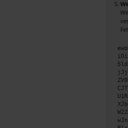
We
We
ve
Fe
ewo
iOi
5ld
jJj
ZV0
CJT
U1R
XJb
W2Z
wJn