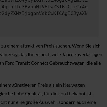
AiaGVhZGVycyI6IHt9LAogICAgImJvZ
CAgInJlc3BvbnNlVHlwZSI6ICIiCiAg
b2dyZXNzIjogbnVsbCwKICAgICJyaXN
 zu einem attraktiven Preis suchen. Wenn Sie sich
Fahrzeug, das Ihnen noch viele Jahre zuverlässigen
n Ford Transit Connect Gebrauchtwagen, die alle
einem günstigeren Preis als ein Neuwagen
iche hohe Qualität, für die Ford bekannt ist,
icht nur eine große Auswahl, sondern auch eine