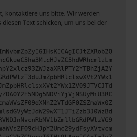
, kontaktiere uns bitte. Wir werden
 diesen Text schicken, um uns bei der
ImNvbmZpZyI6IHsKICAgICJtZXRob2Q
hcGkueC5ha3MtcHJvZC5hdWRhcmlzLm
hpY2xlcz93ZWJzaXRlPTY2YTBhZjA2Y
GRdPWlzT3duJmZpbHRlclswXVt2YWx1
JmZpbHRlclsxXVt2YWx1ZV09JTVCJTd
yZDA0Y2E5MDg5NDViYjVjNSUyMiU3RC
tmaWVsZF09dXNhZ2VTdGF0ZSZmaWx0Z
mlsdGVyWzJdW29wXT1JTiZzb3J0WzBd
RVNDJnNvcnRbMV1bZmllbGRdPWlzVG9
maWVsZF09cHJpY2Umc29ydFsyXVtvcm