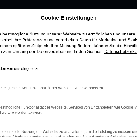
Cookie Einstellungen
sit Connect Gebrauchtwagen bei Autohaus H&H GmbH
ie bestmögliche Nutzung unserer Webseite zu ermöglichen und unsere
hierbei Ihre Präferenzen und verarbeiten Daten für Marketing und Stati
einem späteren Zeitpunkt Ihre Meinung ändern, können Sie die Einwillig
ORD TRANSIT CONNECT 
en zum Umfang der Datenverarbeitung finden Sie hier:
Datenschutzerkl
H
en von uns eingesetzt:
rfekte Wahl für alle, die ein zuverlässiges und gut 
rlich, um die Kernfunktionalität der Webseite zu gewährleisten.
ect Gebrauchtwagen entscheiden, profitieren Sie von
ei einem Neuwagen. Bei Autohaus H&H GmbH, Ihrem Fo
estmögliche Funktionalität der Webseite. Services von Drittanbietern wie Google 
eitere werden aktiviert.
ie alle sorgfältig geprüft und aufbereitet wurden, 
 es uns, die Nutzung der Webseite zu analysieren, um die Leistung zu messen u