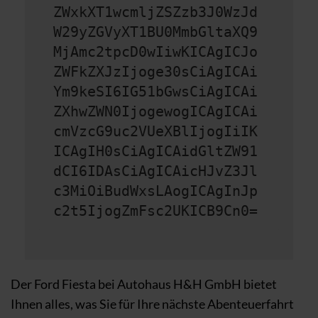
ZWxkXT1wcmljZSZzb3J0WzJd
W29yZGVyXT1BU0MmbGltaXQ9
MjAmc2tpcD0wIiwKICAgICJo
ZWFkZXJzIjoge30sCiAgICAi
Ym9keSI6IG51bGwsCiAgICAi
ZXhwZWN0IjogewogICAgICAi
cmVzcG9uc2VUeXBlIjogIiIK
ICAgIH0sCiAgICAidGltZW91
dCI6IDAsCiAgICAicHJvZ3Jl
c3MiOiBudWxsLAogICAgInJp
c2t5IjogZmFsc2UKICB9Cn0=
Der Ford Fiesta bei Autohaus H&H GmbH bietet
Ihnen alles, was Sie für Ihre nächste Abenteuerfahrt