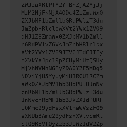
ZWJzaXRlPTY2YTBhZjA2YjJj
MzM2NjFkNjA4ODc4ZiZmaWx0
ZXJbMF1bZmllbGRdPWlzT3du
JmZpbHRlclswXVt2YWx1ZV09
dHJ1ZSZmaWx0ZXJbMV1bZmll
bGRdPW1vZGVsJmZpbHRlclsx
XVt2YWx1ZV09JTVCJTdCJTIy
YXVkYXJpc19pZCUyMiUzQSUy
MjVhNWNhNGEyZDA0Y2E5MDg5
NDViYjU5YyUyMiU3RCU1RCZm
aWx0ZXJbMV1bb3BdPUlOJnNv
cnRbMF1bZmllbGRdPWlzT3du
JnNvcnRbMF1bb3JkZXJdPURF
U0Mmc29ydFsxXVtmaWVsZF09
aXNUb3Amc29ydFsxXVtvcmRl
cl09REVTQyZzb3J0WzJdW2Zp