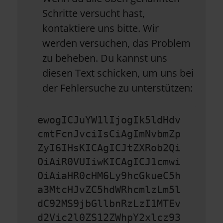
Schritte versucht hast,
kontaktiere uns bitte. Wir
werden versuchen, das Problem
zu beheben. Du kannst uns
diesen Text schicken, um uns bei
der Fehlersuche zu unterstützen:
ewogICJuYW1lIjogIk5ldHdv
cmtFcnJvciIsCiAgImNvbmZp
ZyI6IHsKICAgICJtZXRob2Qi
OiAiR0VUIiwKICAgICJ1cmwi
OiAiaHR0cHM6Ly9hcGkueC5h
a3MtcHJvZC5hdWRhcmlzLm5l
dC92MS9jbGllbnRzLzI1MTEv
d2Vic2l0ZS12ZWhpY2xlcz93