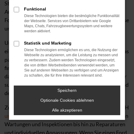
Straße. Bei Autohaus H&H GmbH, Ihrem Ford
Funktional
Autohaus, bieten wir Ihnen eine große Auswahl an
Diese Technologien bieten die bestmögliche Funktionalität
Ford Fiesta Modellen, die perfekt auf Ihre Bedürfnisse
der Webseite. Services von Drittanbietern wie Google
Maps, Chats, Fahrzeugbewertungssystem und weitere
und Wünsche zugeschnitten sind.
werden aktiviert.
Unser
erfahrenes Team
berät Sie gerne, wenn Sie
Statistik und Marketing
einen Ford Fiesta kaufen möchten, und hilft Ihnen, das
Diese Technologien ermöglichen es uns, die Nutzung der
Webseite zu analysieren, um die Leistung zu messen und
passende Modell sowie die ideale Ausstattung zu
zu verbessern. Zudem werden Technologien eingesetzt,
die von dritten Werbetreibenden verwendet werden, um
finden. Ganz gleich, ob Sie nach einem Fahrzeug für
Sie auf anderen Webseiten zu verfolgen und um Anzeigen
das tägliche Pendeln oder für Ihr nächstes Abenteuer
zu schalten, die für Ihre Interessen relevant sind.
suchen – der Ford Fiesta bietet Ihnen die Leistung und
Speichern
den Komfort, den Sie sich wünschen.
Optionale Cookies ablehnen
Zusätzlich bieten wir Ihnen bei Autohaus H&H GmbH
Alle akzeptieren
umfangreiche Services
rund um Ihren Ford Fiesta, von
Wartungen und Inspektionen bis hin zu Reparaturen
und individuellen Anpassungen. Wenn Sie einen Ford