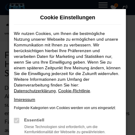
0
Zum
MENÜ
Cookie Einstellungen
Hauptinhalt
Startseite
Hersteller
Ford
Ford Fiesta bei Autohaus H&H GmbH – Qualität
springen
Wir nutzen Cookies, um Ihnen die bestmögliche
und Service
Nutzung unserer Webseite zu ermöglichen und unsere
Kommunikation mit Ihnen zu verbessern. Wir
berücksichtigen hierbei Ihre Präferenzen und
FORD FIESTA BEI AUTOHAUS
verarbeiten Daten für Marketing und Statistiken nur,
H&H GMBH – QUALITÄT UND
wenn Sie uns Ihre Einwilligung geben. Wenn Sie zu
einem späteren Zeitpunkt Ihre Meinung ändern, können
SERVICE
Sie die Einwilligung jederzeit für die Zukunft widerrufen.
Weitere Informationen zum Umfang der
Datenverarbeitung finden Sie hier:
Der Ford Fiesta ist die perfekte Wahl für alle, die
Datenschutzerklärung
,
Cookie-Richtlinie
.
Abenteuerlust und Komfort in einem Fahrzeug
Impressum
suchen. Wenn Sie einen Ford Fiesta kaufen,
Folgende Kategorien von Cookies werden von uns eingesetzt:
entscheiden Sie sich für ein robustes, leistungsstarkes
Essentiell
Fahrzeug, das Sie in jeder Situation begleitet – sei es
Diese Technologien sind erforderlich, um die
auf anspruchsvollen Offroad-Strecken oder auf der
Kernfunktionalität der Webseite zu gewährleisten.