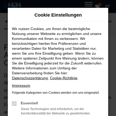
0
Zum
MENÜ
Cookie Einstellungen
Hauptinhalt
Startseite
Hersteller
Ford
Ford Ecosport bei Autohaus H&H GmbH – Qualität
springen
Wir nutzen Cookies, um Ihnen die bestmögliche
und Service
Nutzung unserer Webseite zu ermöglichen und unsere
Kommunikation mit Ihnen zu verbessern. Wir
berücksichtigen hierbei Ihre Präferenzen und
FORD ECOSPORT BEI
verarbeiten Daten für Marketing und Statistiken nur,
AUTOHAUS H&H GMBH –
wenn Sie uns Ihre Einwilligung geben. Wenn Sie zu
einem späteren Zeitpunkt Ihre Meinung ändern, können
QUALITÄT UND SERVICE
Sie die Einwilligung jederzeit für die Zukunft widerrufen.
Weitere Informationen zum Umfang der
Datenverarbeitung finden Sie hier:
Der Ford Ecosport ist die perfekte Wahl für alle, die
Datenschutzerklärung
,
Cookie-Richtlinie
.
Abenteuerlust und Komfort in einem Fahrzeug
Impressum
suchen. Wenn Sie einen Ford Ecosport kaufen,
Folgende Kategorien von Cookies werden von uns eingesetzt:
entscheiden Sie sich für ein robustes, leistungsstarkes
Essentiell
Fahrzeug, das Sie in jeder Situation begleitet – sei es
Diese Technologien sind erforderlich, um die
auf anspruchsvollen Offroad-Strecken oder auf der
Kernfunktionalität der Webseite zu gewährleisten.