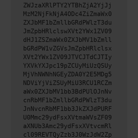
ZWJzaXRlPTY2YTBhZjA2YjJj
MzM2NjFkNjA4ODc4ZiZmaWx0
ZXJbMF1bZmllbGRdPWlzT3du
JmZpbHRlclswXVt2YWx1ZV09
dHJ1ZSZmaWx0ZXJbMV1bZmll
bGRdPW1vZGVsJmZpbHRlclsx
XVt2YWx1ZV09JTVCJTdCJTIy
YXVkYXJpc19pZCUyMiUzQSUy
MjVhNWNhNGEyZDA0Y2E5MDg5
NDViYjViZSUyMiU3RCU1RCZm
aWx0ZXJbMV1bb3BdPUlOJnNv
cnRbMF1bZmllbGRdPWlzT3du
JnNvcnRbMF1bb3JkZXJdPURF
U0Mmc29ydFsxXVtmaWVsZF09
aXNUb3Amc29ydFsxXVtvcmRl
cl09REVTQyZzb3J0WzJdW2Zp