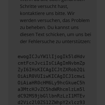
Schritte versucht hast,
kontaktiere uns bitte. Wir
werden versuchen, das Problem
zu beheben. Du kannst uns
diesen Text schicken, um uns bei
der Fehlersuche zu unterstützen:
ewogICJuYW1lIjogIk5ldHdv
cmtFcnJvciIsCiAgImNvbmZp
ZyI6IHsKICAgICJtZXRob2Qi
OiAiR0VUIiwKICAgICJ1cmwi
OiAiaHR0cHM6Ly9hcGkueC5h
a3MtcHJvZC5hdWRhcmlzLm5l
dC92MS9jbGllbnRzLzI1MTEv
d2Vic2l0ZS12ZWhpY2xlcz93