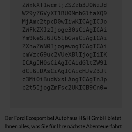
ZWxkXT1wcmljZSZzb3J0WzJd
W29yZGVyXT1BU0MmbGltaXQ9
MjAmc2tpcD0wIiwKICAgICJo
ZWFkZXJzIjoge30sCiAgICAi
Ym9keSI6IG51bGwsCiAgICAi
ZXhwZWN0IjogewogICAgICAi
cmVzcG9uc2VUeXBlIjogIiIK
ICAgIH0sCiAgICAidGltZW91
dCI6IDAsCiAgICAicHJvZ3Jl
c3MiOiBudWxsLAogICAgInJp
c2t5IjogZmFsc2UKICB9Cn0=
Der Ford Ecosport bei Autohaus H&H GmbH bietet
Ihnen alles, was Sie für Ihre nächste Abenteuerfahrt