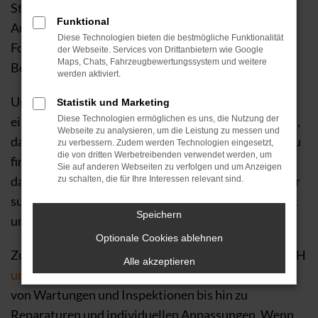
Straße. Bei Autohaus H&H GmbH, Ihrem Ford
Funktional
Autohaus, bieten wir Ihnen eine große Auswahl an
Diese Technologien bieten die bestmögliche Funktionalität
Ford Ecosport Modellen, die perfekt auf Ihre
der Webseite. Services von Drittanbietern wie Google
Maps, Chats, Fahrzeugbewertungssystem und weitere
Bedürfnisse und Wünsche zugeschnitten sind.
werden aktiviert.
Unser
erfahrenes Team
berät Sie gerne, wenn Sie
Statistik und Marketing
einen Ford Ecosport kaufen möchten, und hilft Ihnen,
Diese Technologien ermöglichen es uns, die Nutzung der
Webseite zu analysieren, um die Leistung zu messen und
das passende Modell sowie die ideale Ausstattung zu
zu verbessern. Zudem werden Technologien eingesetzt,
die von dritten Werbetreibenden verwendet werden, um
finden. Ganz gleich, ob Sie nach einem Fahrzeug für
Sie auf anderen Webseiten zu verfolgen und um Anzeigen
das tägliche Pendeln oder für Ihr nächstes Abenteuer
zu schalten, die für Ihre Interessen relevant sind.
suchen – der Ford Ecosport bietet Ihnen die Leistung
Speichern
und den Komfort, den Sie sich wünschen.
Optionale Cookies ablehnen
Zusätzlich bieten wir Ihnen bei Autohaus H&H GmbH
Alle akzeptieren
umfangreiche Services
rund um Ihren Ford Ecosport,
von Wartungen und Inspektionen bis hin zu
Reparaturen und individuellen Anpassungen. Wenn