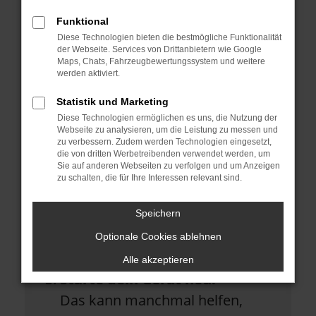
Überprüfe deine Firewall und
Funktional
deine Internetverbindung.
Diese Technologien bieten die bestmögliche Funktionalität
Laden andere Webseiten, zum
der Webseite. Services von Drittanbietern wie Google
Maps, Chats, Fahrzeugbewertungssystem und weitere
Beispiel deine Suchmaschine?
werden aktiviert.
Prüfe deine
Statistik und Marketing
Diese Technologien ermöglichen es uns, die Nutzung der
Browsererweiterungen.
Webseite zu analysieren, um die Leistung zu messen und
Manche Erweiterungen, wie
zu verbessern. Zudem werden Technologien eingesetzt,
die von dritten Werbetreibenden verwendet werden, um
Werbeblocker, können das
Sie auf anderen Webseiten zu verfolgen und um Anzeigen
zu schalten, die für Ihre Interessen relevant sind.
Laden bestimmter Seiten
verhindern. Funktioniert die Seite
Speichern
in einem anderen Browser oder
Optionale Cookies ablehnen
in einem privaten Fenster?
Alle akzeptieren
Starte dein Gerät neu.
Das kann manchmal helfen,