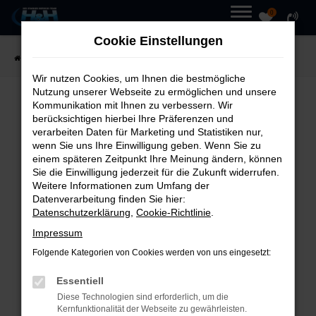
0
Zum
MENÜ
Cookie Einstellungen
Hauptinhalt
Startseite
Fahrzeuge
Fahrzeugmarkt
springen
Wir nutzen Cookies, um Ihnen die bestmögliche
Nutzung unserer Webseite zu ermöglichen und unsere
Kommunikation mit Ihnen zu verbessern. Wir
UNSER
FAHRZEUGMARKT
berücksichtigen hierbei Ihre Präferenzen und
verarbeiten Daten für Marketing und Statistiken nur,
wenn Sie uns Ihre Einwilligung geben. Wenn Sie zu
einem späteren Zeitpunkt Ihre Meinung ändern, können
Sie die Einwilligung jederzeit für die Zukunft widerrufen.
Weitere Informationen zum Umfang der
Fehler: Network Error
Datenverarbeitung finden Sie hier:
Datenschutzerklärung
,
Cookie-Richtlinie
.
Beim Laden ist ein Fehler
Impressum
aufgetreten.
Folgende Kategorien von Cookies werden von uns eingesetzt:
Hier sind ein paar Tipps, die dir
Essentiell
helfen können:
Diese Technologien sind erforderlich, um die
Kernfunktionalität der Webseite zu gewährleisten.