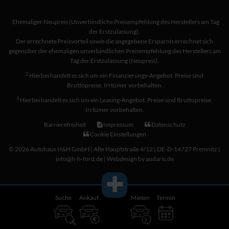
Ehemaliger Neupreis (Unverbindliche Preisempfehlung des Herstellers am Tag
1
der Erstzulassung).
Der errechnete Preisvorteil sowie die angegebene Ersparnis errechnet sich
gegenüber der ehemaligen unverbindlichen Preisempfehlung des Herstellers am
Tag der Erstzulassung (Neupreis).
2
Hierbei handelt es sich um ein Finanzierungs-Angebot. Preise sind
Bruttopreise. Irrtümer vorbehalten.
3
Hierbei handelt es sich um ein Leasing-Angebot. Preise sind Bruttopreise.
Irrtümer vorbehalten.
Barrierefreiheit
Impressum
Datenschutz
Cookie Einstellungen
© 2026 Autohaus H&H GmbH | Alte Hauptstraße 4/12 | DE-D-14727 Premnitz |
info@h-h-ford.de |
Webdesign by audaris.de
Suche
Ankauf
Mieten
Termin