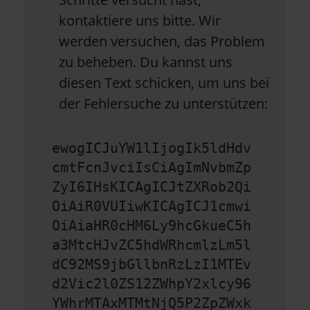
kontaktiere uns bitte. Wir
werden versuchen, das Problem
zu beheben. Du kannst uns
diesen Text schicken, um uns bei
der Fehlersuche zu unterstützen:
ewogICJuYW1lIjogIk5ldHdv
cmtFcnJvciIsCiAgImNvbmZp
ZyI6IHsKICAgICJtZXRob2Qi
OiAiR0VUIiwKICAgICJ1cmwi
OiAiaHR0cHM6Ly9hcGkueC5h
a3MtcHJvZC5hdWRhcmlzLm5l
dC92MS9jbGllbnRzLzI1MTEv
d2Vic2l0ZS12ZWhpY2xlcy96
YWhrMTAxMTMtNjQ5P2ZpZWxk