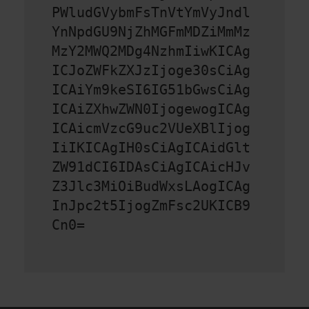
PWludGVybmFsTnVtYmVyJndl
YnNpdGU9NjZhMGFmMDZiMmMz
MzY2MWQ2MDg4NzhmIiwKICAg
ICJoZWFkZXJzIjoge30sCiAg
ICAiYm9keSI6IG51bGwsCiAg
ICAiZXhwZWN0IjogewogICAg
ICAicmVzcG9uc2VUeXBlIjog
IiIKICAgIH0sCiAgICAidGlt
ZW91dCI6IDAsCiAgICAicHJv
Z3Jlc3MiOiBudWxsLAogICAg
InJpc2t5IjogZmFsc2UKICB9
Cn0=