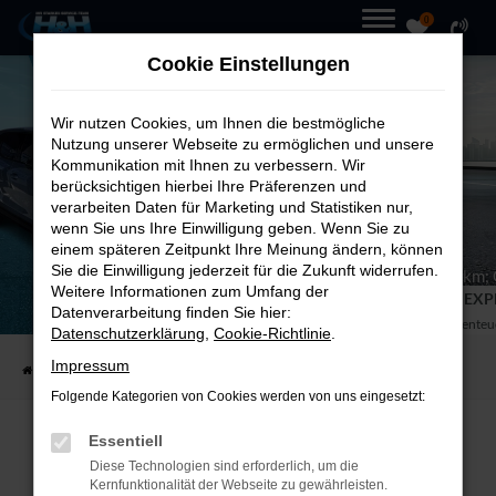
0
Zum
MENÜ
Cookie Einstellungen
Hauptinhalt
springen
Wir nutzen Cookies, um Ihnen die bestmögliche
Nutzung unserer Webseite zu ermöglichen und unsere
Kommunikation mit Ihnen zu verbessern. Wir
berücksichtigen hierbei Ihre Präferenzen und
verarbeiten Daten für Marketing und Statistiken nur,
wenn Sie uns Ihre Einwilligung geben. Wenn Sie zu
einem späteren Zeitpunkt Ihre Meinung ändern, können
Sie die Einwilligung jederzeit für die Zukunft widerrufen.
Energieverbrauch (kombiniert) 17,5-16,3 kWh/100 km;
Weitere Informationen zum Umfang der
Emissionen (kombiniert) : 0 g/km; CO2-Klasse: A
DER NEUE FORD EX
Datenverarbeitung finden Sie hier:
Elektrisierend, effizient und abente
Datenschutzerklärung
,
Cookie-Richtlinie
.
Impressum
Startseite
Unternehmen
Aktuelles
Der neue Ford Explorer
Folgende Kategorien von Cookies werden von uns eingesetzt:
Essentiell
SUV mit Stil & Power
Diese Technologien sind erforderlich, um die
Kernfunktionalität der Webseite zu gewährleisten.