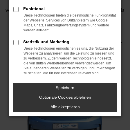
Erleben Sie den neuen Ford Explorer – das
Funktional
vollelektrische SUV der nächsten Generation. Mit bis
Diese Technologien bieten die bestmögliche Funktionalität
zu 600 km Reichweite, Schnellladefunktion,
der Webseite. Services von Drittanbietern wie Google
modernster Technik und einem markanten Design
Maps, Chats, Fahrzeugbewertungssystem und weitere
werden aktiviert.
bringt der Explorer alles mit, was Sie von einem
zukunftsfähigen Fahrzeug erwarten. Entdecken Sie
Statistik und Marketing
Diese Technologien ermöglichen es uns, die Nutzung der
jetzt Komfort, Sicherheit und Abenteuer in einem
Webseite zu analysieren, um die Leistung zu messen und
Fahrzeug – ab sofort bei uns verfügbar!
zu verbessern. Zudem werden Technologien eingesetzt,
die von dritten Werbetreibenden verwendet werden, um
Sie auf anderen Webseiten zu verfolgen und um Anzeigen
zu schalten, die für Ihre Interessen relevant sind.
Speichern
Optionale Cookies ablehnen
Alle akzeptieren