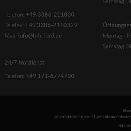
Samstag 08
Telefon:
+49 3386-211030
Telefax:
+49 3386-2110329
Öffnungsze
Mail:
info@h-h-ford.de
Montag - F
Samstag 08
24/7 Notdienst
Telefon:
+49 171-6774700
Ehema
1
Der errechnete Preisvorteil sowie die angegebene 
2
Hierbei