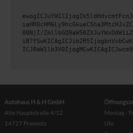
ewogICJuYW1lIjogIk5ldHdvcmtFcnJ
iaHR0cHM6Ly9hcGkueC5ha3MtcHJvZC
00NjI/ZmllbGQ9aW50ZXJuYWxOdW1iZ
iB7fSwKICAgICJib2R5IjogbnVsbCwK
ICJ0aW1lb3V0IjogMCwKICAgICJwcm9
Autohaus H & H GmbH
Öffnungsze
Alte Hauptstraße 4/12
Montag - F
14727 Premnitz
Uhr