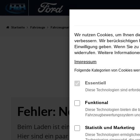
Zum
Hauptinhalt
Startseite
Fahrzeuge
Fahrzeugmarkt
springen
Wir nutzen Cookies, um Ihnen d
verbessern. Wir berücksichtigen 
Einwilligung geben. Wenn Sie zu 
widerrufen. Weitere Information
Impressum
Folgende Kategorien von Cookies werd
Essentiell
Diese Technologien sind erforde
Funktional
Fehler: Network Error
Diese Technologien bieten die b
Fahrzeugbewertungssystem und w
Beim Laden ist ein Fehler aufgetreten.
Statistik und Marketing
Hier sind ein paar Tipps, die dir helfen kö
Diese Technologien ermöglichen