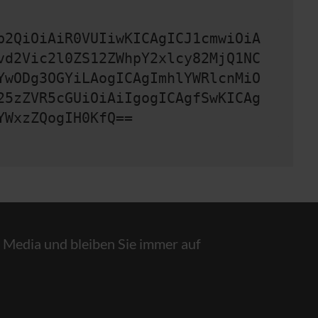
b2QiOiAiR0VUIiwKICAgICJ1cmwiOiA
vd2Vic2l0ZS12ZWhpY2xlcy82MjQ1NC
YwODg3OGYiLAogICAgImhlYWRlcnMiO
25zZVR5cGUiOiAiIgogICAgfSwKICAg
YWxzZQogIH0KfQ==
l Media und bleiben Sie immer auf