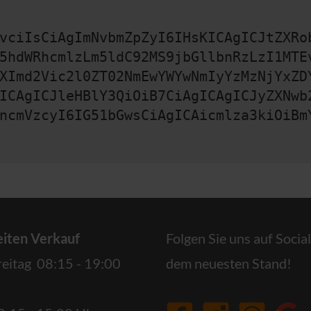
vciIsCiAgImNvbmZpZyI6IHsKICAgICJtZXRo
5hdWRhcmlzLm5ldC92MS9jbGllbnRzLzI1MTE
XImd2Vic2l0ZT02NmEwYWYwNmIyYzMzNjYxZD
ICAgICJleHBlY3QiOiB7CiAgICAgICJyZXNwb
ncmVzcyI6IG51bGwsCiAgICAicmlza3kiOiBm
iten Verkauf
Folgen Sie uns auf Socia
reitag 08:15 - 19:00
dem neuesten Stand!