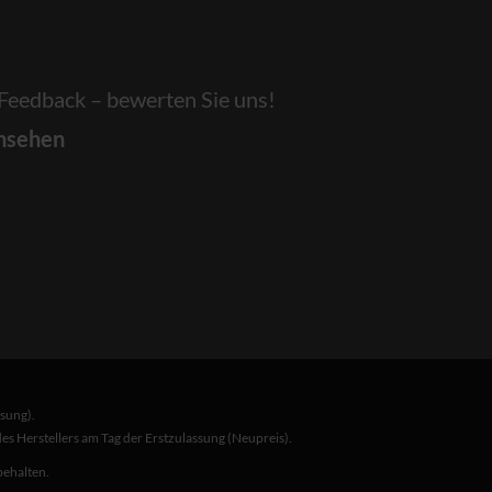
 Feedback – bewerten Sie uns!
nsehen
sung).
s Herstellers am Tag der Erstzulassung (Neupreis).
behalten.