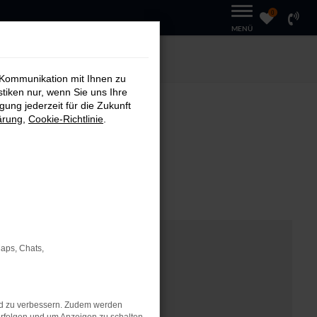
0
MENÜ
 Kommunikation mit Ihnen zu
stiken nur, wenn Sie uns Ihre
ung jederzeit für die Zukunft
ärung
,
Cookie-Richtlinie
.
T
Maps, Chats,
nd zu verbessern. Zudem werden