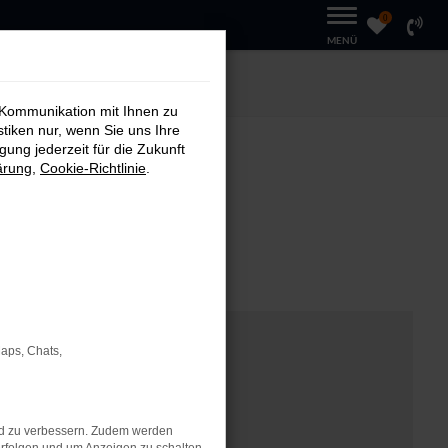
0
MENÜ
 Kommunikation mit Ihnen zu
stiken nur, wenn Sie uns Ihre
ung jederzeit für die Zukunft
ärung
,
Cookie-Richtlinie
.
T
Maps, Chats,
nd zu verbessern. Zudem werden