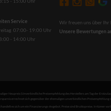
:15 - 15:00 Uhr
iten Service
Wir freuen uns über Ihr
reitag 07:00- 19:00 Uhr
Unsere Bewertungen a
:00 - 14:00 Uhr
liger Neupreis (Unverbindliche Preisempfehlung des Herstellers am Tag der Erstzulas
Ersparnis errechnet sich gegenüber der ehemaligen unverbindlichen Preisempfehlung de
 handelt es sich um ein Finanzierungs-Angebot. Preise sind Bruttopreise. Irrtümer vor