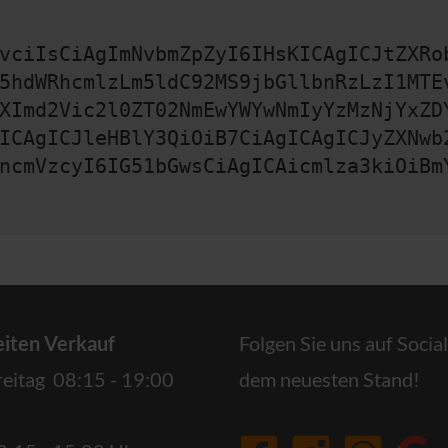
vciIsCiAgImNvbmZpZyI6IHsKICAgICJtZXRo
5hdWRhcmlzLm5ldC92MS9jbGllbnRzLzI1MTE
XImd2Vic2l0ZT02NmEwYWYwNmIyYzMzNjYxZD
ICAgICJleHBlY3QiOiB7CiAgICAgICJyZXNwb
ncmVzcyI6IG51bGwsCiAgICAicmlza3kiOiBm
iten Verkauf
Folgen Sie uns auf Socia
reitag 08:15 - 19:00
dem neuesten Stand!