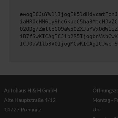
ewogICJuYW1lIjogIk5ldHdvcmtFcnJ
iaHR0cHM6Ly9hcGkueC5ha3MtcHJvZC
02ODg/ZmllbGQ9aW50ZXJuYWxOdW1iZ
iB7fSwKICAgICJib2R5IjogbnVsbCwK
ICJ0aW1lb3V0IjogMCwKICAgICJwcm9
Autohaus H & H GmbH
Öffnungsze
Alte Hauptstraße 4/12
Montag - F
14727 Premnitz
Uhr