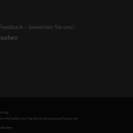
 Feedback – bewerten Sie uns!
nsehen
sung).
s Herstellers am Tag der Erstzulassung (Neupreis).
behalten.