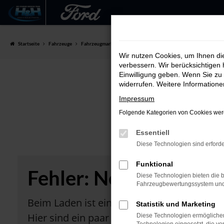
Zum
Hauptinhalt
Startseite
Fahrzeuge
Fahrzeugmarkt
springen
Wir nutzen Cookies, um Ihnen d
verbessern. Wir berücksichtigen 
Einwilligung geben. Wenn Sie zu 
widerrufen. Weitere Information
Impressum
Folgende Kategorien von Cookies werd
Essentiell
Diese Technologien sind erforde
Funktional
Fehler: Network Error
Diese Technologien bieten die b
Fahrzeugbewertungssystem und w
Beim Laden ist ein Fehler aufgetreten.
Statistik und Marketing
Hier sind ein paar Tipps, die dir helfen kö
Diese Technologien ermöglichen