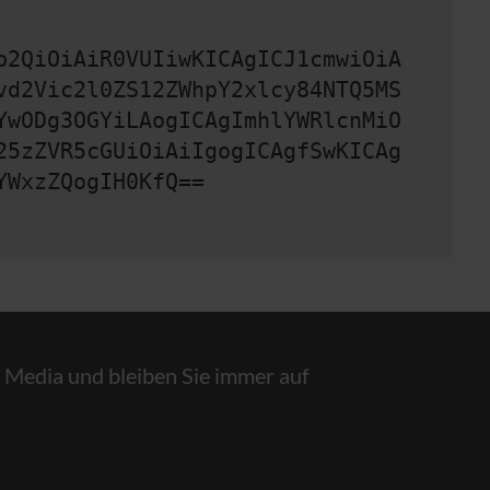
b2QiOiAiR0VUIiwKICAgICJ1cmwiOiA
vd2Vic2l0ZS12ZWhpY2xlcy84NTQ5MS
YwODg3OGYiLAogICAgImhlYWRlcnMiO
25zZVR5cGUiOiAiIgogICAgfSwKICAg
YWxzZQogIH0KfQ==
l Media und bleiben Sie immer auf