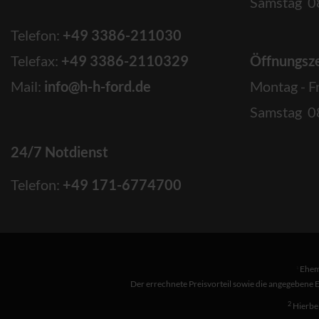
Samstag 08
Telefon:
+49 3386-211030
Telefax:
+49 3386-2110329
Öffnungsze
Mail:
info@h-h-ford.de
Montag - F
Samstag 08
24/7 Notdienst
Telefon:
+49 171-6774700
Ehema
1
Der errechnete Preisvorteil sowie die angegebene 
2
Hierbei