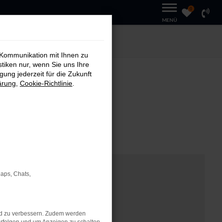
0
MENÜ
 Kommunikation mit Ihnen zu
stiken nur, wenn Sie uns Ihre
ung jederzeit für die Zukunft
ärung
,
Cookie-Richtlinie
.
T
Maps, Chats,
nd zu verbessern. Zudem werden