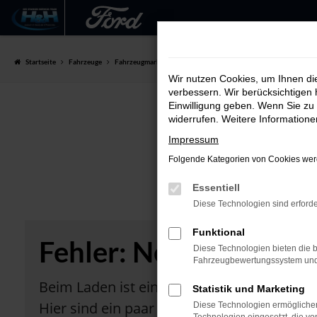
Zum
Hauptinhalt
Startseite
Fahrzeuge
Fahrzeugmarkt
springen
Wir nutzen Cookies, um Ihnen d
verbessern. Wir berücksichtigen 
Einwilligung geben. Wenn Sie zu 
widerrufen. Weitere Information
Impressum
Folgende Kategorien von Cookies werd
Essentiell
Diese Technologien sind erforde
Funktional
Fehler: Network Error
Diese Technologien bieten die b
Fahrzeugbewertungssystem und w
Beim Laden ist ein Fehler aufgetreten.
Statistik und Marketing
Hier sind ein paar Tipps, die dir helfen kö
Diese Technologien ermöglichen