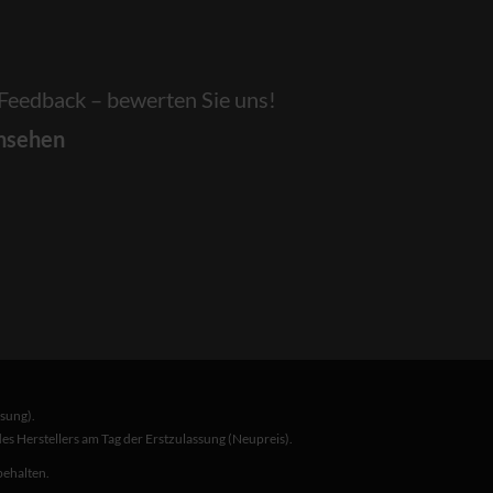
 Feedback – bewerten Sie uns!
nsehen
sung).
s Herstellers am Tag der Erstzulassung (Neupreis).
behalten.