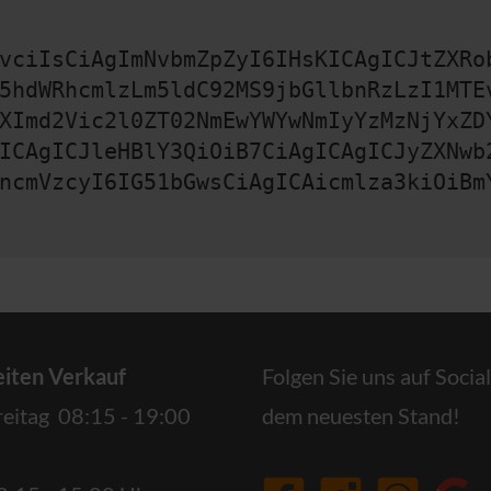
vciIsCiAgImNvbmZpZyI6IHsKICAgICJtZXRo
5hdWRhcmlzLm5ldC92MS9jbGllbnRzLzI1MTE
XImd2Vic2l0ZT02NmEwYWYwNmIyYzMzNjYxZD
ICAgICJleHBlY3QiOiB7CiAgICAgICJyZXNwb
ncmVzcyI6IG51bGwsCiAgICAicmlza3kiOiBm
iten Verkauf
Folgen Sie uns auf Socia
reitag 08:15 - 19:00
dem neuesten Stand!