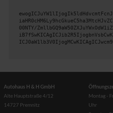
ewogICJuYW1lIjogIk5ldHdvcmtFcnJ
iaHR0cHM6Ly9hcGkueC5ha3MtcHJvZC
00NTY/ZmllbGQ9aW50ZXJuYWxOdW1iZ
iB7fSwKICAgICJib2R5IjogbnVsbCwK
ICJ0aW1lb3V0IjogMCwKICAgICJwcm9
Autohaus H & H GmbH
Öffnungsze
Alte Hauptstraße 4/12
Montag - F
14727 Premnitz
Uhr