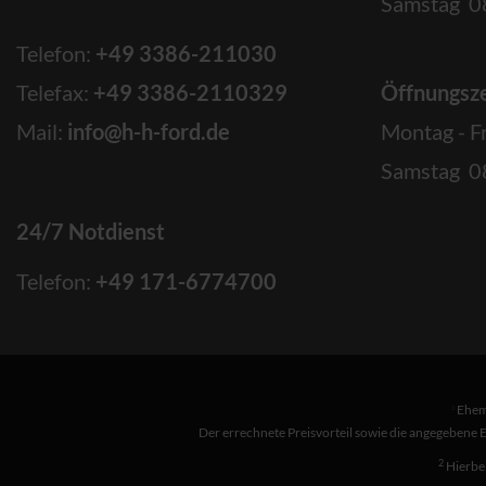
Samstag 08
Telefon:
+49 3386-211030
Telefax:
+49 3386-2110329
Öffnungsze
Mail:
info@h-h-ford.de
Montag - F
Samstag 08
24/7 Notdienst
Telefon:
+49 171-6774700
Ehema
1
Der errechnete Preisvorteil sowie die angegebene 
2
Hierbei