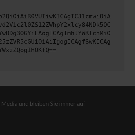
b2QiOiAiR0VUIiwKICAgICJ1cmwiOiA
vd2Vic2l0ZS12ZWhpY2xlcy84NDk5OC
YwODg3OGYiLAogICAgImhlYWRlcnMiO
25zZVR5cGUiOiAiIgogICAgfSwKICAg
YWxzZQogIH0KfQ==
l Media und bleiben Sie immer auf