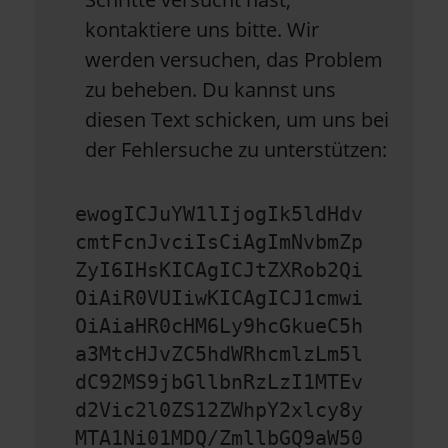
kontaktiere uns bitte. Wir
werden versuchen, das Problem
zu beheben. Du kannst uns
diesen Text schicken, um uns bei
der Fehlersuche zu unterstützen:
ewogICJuYW1lIjogIk5ldHdv
cmtFcnJvciIsCiAgImNvbmZp
ZyI6IHsKICAgICJtZXRob2Qi
OiAiR0VUIiwKICAgICJ1cmwi
OiAiaHR0cHM6Ly9hcGkueC5h
a3MtcHJvZC5hdWRhcmlzLm5l
dC92MS9jbGllbnRzLzI1MTEv
d2Vic2l0ZS12ZWhpY2xlcy8y
MTA1Ni01MDQ/ZmllbGQ9aW50