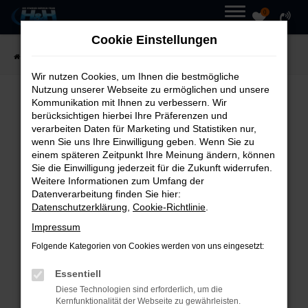
0
Zum
MENÜ
Cookie Einstellungen
Hauptinhalt
Startseite
Fahrzeuge
Fahrzeugmarkt
springen
Wir nutzen Cookies, um Ihnen die bestmögliche
Nutzung unserer Webseite zu ermöglichen und unsere
Kommunikation mit Ihnen zu verbessern. Wir
UNSER
FAHRZEUGMARKT
berücksichtigen hierbei Ihre Präferenzen und
verarbeiten Daten für Marketing und Statistiken nur,
wenn Sie uns Ihre Einwilligung geben. Wenn Sie zu
einem späteren Zeitpunkt Ihre Meinung ändern, können
Sie die Einwilligung jederzeit für die Zukunft widerrufen.
Weitere Informationen zum Umfang der
Fehler: Network Error
Datenverarbeitung finden Sie hier:
Datenschutzerklärung
,
Cookie-Richtlinie
.
Beim Laden ist ein Fehler
Impressum
aufgetreten.
Folgende Kategorien von Cookies werden von uns eingesetzt:
Hier sind ein paar Tipps, die dir
Essentiell
helfen können:
Diese Technologien sind erforderlich, um die
Kernfunktionalität der Webseite zu gewährleisten.