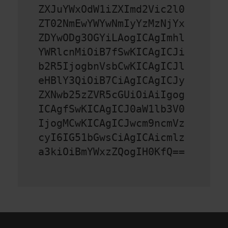
ZXJuYWxOdW1iZXImd2Vic2l0
ZT02NmEwYWYwNmIyYzMzNjYx
ZDYwODg3OGYiLAogICAgImhl
YWRlcnMiOiB7fSwKICAgICJi
b2R5IjogbnVsbCwKICAgICJl
eHBlY3QiOiB7CiAgICAgICJy
ZXNwb25zZVR5cGUiOiAiIgog
ICAgfSwKICAgICJ0aW1lb3V0
IjogMCwKICAgICJwcm9ncmVz
cyI6IG51bGwsCiAgICAicmlz
a3kiOiBmYWxzZQogIH0KfQ==