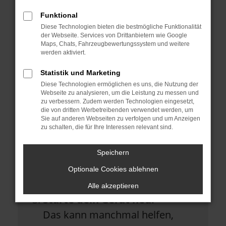
Überprüfe deine Firewall und
Funktional
deine Internetverbindung.
Diese Technologien bieten die bestmögliche Funktionalität
Laden andere Webseiten, zum
der Webseite. Services von Drittanbietern wie Google
Maps, Chats, Fahrzeugbewertungssystem und weitere
Beispiel deine Suchmaschine?
werden aktiviert.
Prüfe deine
Statistik und Marketing
Diese Technologien ermöglichen es uns, die Nutzung der
Browsererweiterungen.
Webseite zu analysieren, um die Leistung zu messen und
Manche Erweiterungen, wie
zu verbessern. Zudem werden Technologien eingesetzt,
die von dritten Werbetreibenden verwendet werden, um
Werbeblocker, können das
Sie auf anderen Webseiten zu verfolgen und um Anzeigen
zu schalten, die für Ihre Interessen relevant sind.
Laden bestimmter Seiten
verhindern. Funktioniert die Seite
Speichern
in einem anderen Browser oder
Optionale Cookies ablehnen
in einem privaten Fenster?
Alle akzeptieren
Starte dein Gerät neu.
Das kann manchmal helfen,