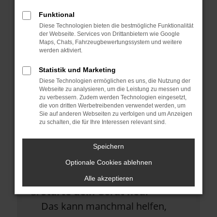
Überprüfe deine Firewall und
Funktional
deine Internetverbindung.
Diese Technologien bieten die bestmögliche Funktionalität
Laden andere Webseiten, zum
der Webseite. Services von Drittanbietern wie Google
Maps, Chats, Fahrzeugbewertungssystem und weitere
Beispiel deine Suchmaschine?
werden aktiviert.
Prüfe deine
Statistik und Marketing
Diese Technologien ermöglichen es uns, die Nutzung der
Browsererweiterungen.
Webseite zu analysieren, um die Leistung zu messen und
Manche Erweiterungen, wie
zu verbessern. Zudem werden Technologien eingesetzt,
die von dritten Werbetreibenden verwendet werden, um
Werbeblocker, können das
Sie auf anderen Webseiten zu verfolgen und um Anzeigen
zu schalten, die für Ihre Interessen relevant sind.
Laden bestimmter Seiten
verhindern. Funktioniert die Seite
Speichern
in einem anderen Browser oder
Optionale Cookies ablehnen
in einem privaten Fenster?
Alle akzeptieren
Starte dein Gerät neu.
Das kann manchmal helfen,