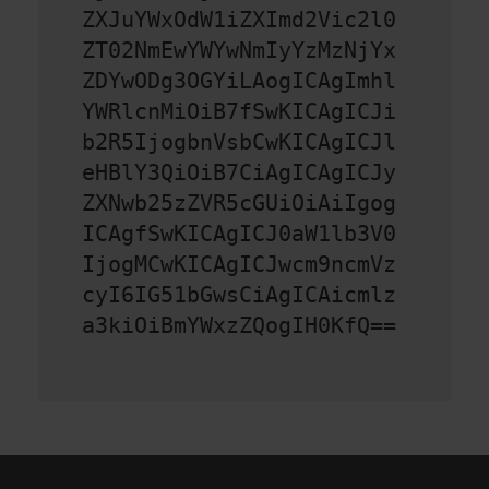
ZXJuYWxOdW1iZXImd2Vic2l0
ZT02NmEwYWYwNmIyYzMzNjYx
ZDYwODg3OGYiLAogICAgImhl
YWRlcnMiOiB7fSwKICAgICJi
b2R5IjogbnVsbCwKICAgICJl
eHBlY3QiOiB7CiAgICAgICJy
ZXNwb25zZVR5cGUiOiAiIgog
ICAgfSwKICAgICJ0aW1lb3V0
IjogMCwKICAgICJwcm9ncmVz
cyI6IG51bGwsCiAgICAicmlz
a3kiOiBmYWxzZQogIH0KfQ==