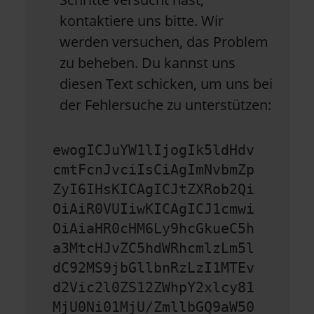
kontaktiere uns bitte. Wir
werden versuchen, das Problem
zu beheben. Du kannst uns
diesen Text schicken, um uns bei
der Fehlersuche zu unterstützen:
ewogICJuYW1lIjogIk5ldHdv
cmtFcnJvciIsCiAgImNvbmZp
ZyI6IHsKICAgICJtZXRob2Qi
OiAiR0VUIiwKICAgICJ1cmwi
OiAiaHR0cHM6Ly9hcGkueC5h
a3MtcHJvZC5hdWRhcmlzLm5l
dC92MS9jbGllbnRzLzI1MTEv
d2Vic2l0ZS12ZWhpY2xlcy81
MjU0Ni01MjU/ZmllbGQ9aW50