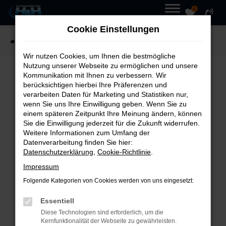
0
Zum
MENÜ
Cookie Einstellungen
Hauptinhalt
Startseite
Fahrzeuge
Fahrzeugmarkt
springen
Wir nutzen Cookies, um Ihnen die bestmögliche
Nutzung unserer Webseite zu ermöglichen und unsere
Kommunikation mit Ihnen zu verbessern. Wir
UNSER
FAHRZEUGMARKT
berücksichtigen hierbei Ihre Präferenzen und
verarbeiten Daten für Marketing und Statistiken nur,
wenn Sie uns Ihre Einwilligung geben. Wenn Sie zu
einem späteren Zeitpunkt Ihre Meinung ändern, können
Sie die Einwilligung jederzeit für die Zukunft widerrufen.
Weitere Informationen zum Umfang der
Fehler: Network Error
Datenverarbeitung finden Sie hier:
Datenschutzerklärung
,
Cookie-Richtlinie
.
Beim Laden ist ein Fehler
Impressum
aufgetreten.
Folgende Kategorien von Cookies werden von uns eingesetzt:
Hier sind ein paar Tipps, die dir
Essentiell
helfen können:
Diese Technologien sind erforderlich, um die
Kernfunktionalität der Webseite zu gewährleisten.