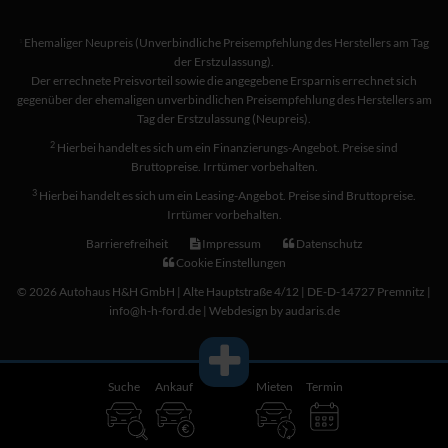
Ehemaliger Neupreis (Unverbindliche Preisempfehlung des Herstellers am Tag
1
der Erstzulassung).
Der errechnete Preisvorteil sowie die angegebene Ersparnis errechnet sich
gegenüber der ehemaligen unverbindlichen Preisempfehlung des Herstellers am
Tag der Erstzulassung (Neupreis).
2
Hierbei handelt es sich um ein Finanzierungs-Angebot. Preise sind
Bruttopreise. Irrtümer vorbehalten.
3
Hierbei handelt es sich um ein Leasing-Angebot. Preise sind Bruttopreise.
Irrtümer vorbehalten.
Barrierefreiheit
Impressum
Datenschutz
Cookie Einstellungen
© 2026 Autohaus H&H GmbH | Alte Hauptstraße 4/12 | DE-D-14727 Premnitz |
info@h-h-ford.de |
Webdesign by audaris.de
Suche
Ankauf
Mieten
Termin