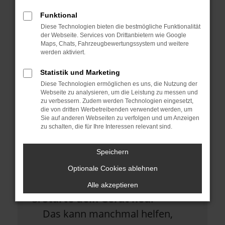
Überprüfe deine Firewall und
Funktional
deine Internetverbindung.
Diese Technologien bieten die bestmögliche Funktionalität
Laden andere Webseiten, zum
der Webseite. Services von Drittanbietern wie Google
Maps, Chats, Fahrzeugbewertungssystem und weitere
Beispiel deine Suchmaschine?
werden aktiviert.
Prüfe deine
Statistik und Marketing
Diese Technologien ermöglichen es uns, die Nutzung der
Browsererweiterungen.
Webseite zu analysieren, um die Leistung zu messen und
Manche Erweiterungen, wie
zu verbessern. Zudem werden Technologien eingesetzt,
die von dritten Werbetreibenden verwendet werden, um
Werbeblocker, können das
Sie auf anderen Webseiten zu verfolgen und um Anzeigen
zu schalten, die für Ihre Interessen relevant sind.
Laden bestimmter Seiten
verhindern. Funktioniert die Seite
Speichern
in einem anderen Browser oder
Optionale Cookies ablehnen
in einem privaten Fenster?
Alle akzeptieren
Starte dein Gerät neu.
Das kann manchmal helfen,