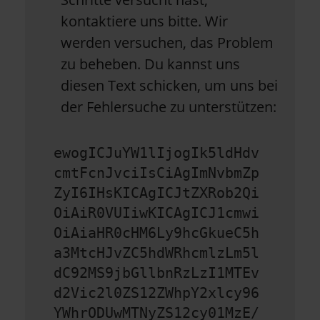
kontaktiere uns bitte. Wir
werden versuchen, das Problem
zu beheben. Du kannst uns
diesen Text schicken, um uns bei
der Fehlersuche zu unterstützen:
ewogICJuYW1lIjogIk5ldHdv
cmtFcnJvciIsCiAgImNvbmZp
ZyI6IHsKICAgICJtZXRob2Qi
OiAiR0VUIiwKICAgICJ1cmwi
OiAiaHR0cHM6Ly9hcGkueC5h
a3MtcHJvZC5hdWRhcmlzLm5l
dC92MS9jbGllbnRzLzI1MTEv
d2Vic2l0ZS12ZWhpY2xlcy96
YWhrODUwMTNyZS12cy01MzE/