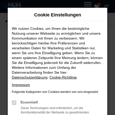
0
Zum
MENÜ
Cookie Einstellungen
Hauptinhalt
Startseite
Fahrzeuge
Fahrzeugmarkt
springen
Wir nutzen Cookies, um Ihnen die bestmögliche
Nutzung unserer Webseite zu ermöglichen und unsere
Kommunikation mit Ihnen zu verbessern. Wir
UNSER
FAHRZEUGMARKT
berücksichtigen hierbei Ihre Präferenzen und
verarbeiten Daten für Marketing und Statistiken nur,
wenn Sie uns Ihre Einwilligung geben. Wenn Sie zu
einem späteren Zeitpunkt Ihre Meinung ändern, können
Sie die Einwilligung jederzeit für die Zukunft widerrufen.
Weitere Informationen zum Umfang der
Fehler: Network Error
Datenverarbeitung finden Sie hier:
Datenschutzerklärung
,
Cookie-Richtlinie
.
Beim Laden ist ein Fehler
Impressum
aufgetreten.
Folgende Kategorien von Cookies werden von uns eingesetzt:
Hier sind ein paar Tipps, die dir
Essentiell
helfen können:
Diese Technologien sind erforderlich, um die
Kernfunktionalität der Webseite zu gewährleisten.