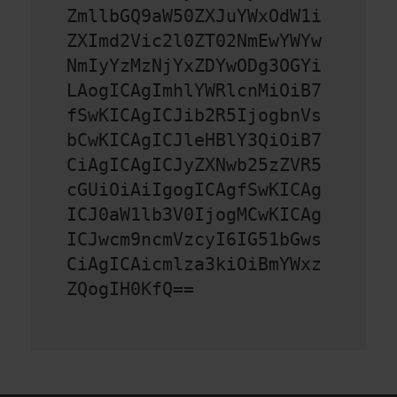
ZmllbGQ9aW50ZXJuYWxOdW1i
ZXImd2Vic2l0ZT02NmEwYWYw
NmIyYzMzNjYxZDYwODg3OGYi
LAogICAgImhlYWRlcnMiOiB7
fSwKICAgICJib2R5IjogbnVs
bCwKICAgICJleHBlY3QiOiB7
CiAgICAgICJyZXNwb25zZVR5
cGUiOiAiIgogICAgfSwKICAg
ICJ0aW1lb3V0IjogMCwKICAg
ICJwcm9ncmVzcyI6IG51bGws
CiAgICAicmlza3kiOiBmYWxz
ZQogIH0KfQ==