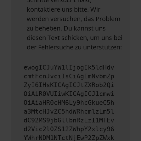
kontaktiere uns bitte. Wir
werden versuchen, das Problem
zu beheben. Du kannst uns
diesen Text schicken, um uns bei
der Fehlersuche zu unterstützen:
ewogICJuYW1lIjogIk5ldHdv
cmtFcnJvciIsCiAgImNvbmZp
ZyI6IHsKICAgICJtZXRob2Qi
OiAiR0VUIiwKICAgICJ1cmwi
OiAiaHR0cHM6Ly9hcGkueC5h
a3MtcHJvZC5hdWRhcmlzLm5l
dC92MS9jbGllbnRzLzI1MTEv
d2Vic2l0ZS12ZWhpY2xlcy96
YWhrNDM1NTctNjEwP2ZpZWxk