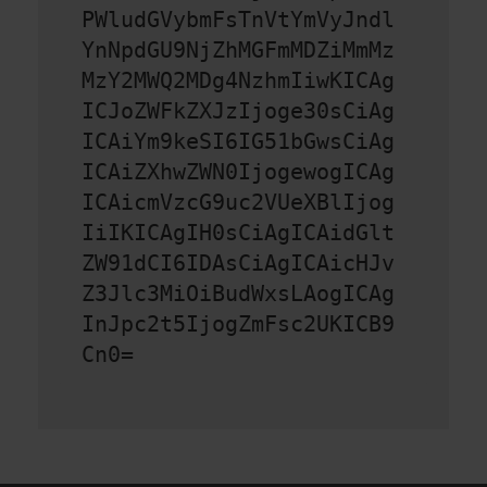
PWludGVybmFsTnVtYmVyJndl
YnNpdGU9NjZhMGFmMDZiMmMz
MzY2MWQ2MDg4NzhmIiwKICAg
ICJoZWFkZXJzIjoge30sCiAg
ICAiYm9keSI6IG51bGwsCiAg
ICAiZXhwZWN0IjogewogICAg
ICAicmVzcG9uc2VUeXBlIjog
IiIKICAgIH0sCiAgICAidGlt
ZW91dCI6IDAsCiAgICAicHJv
Z3Jlc3MiOiBudWxsLAogICAg
InJpc2t5IjogZmFsc2UKICB9
Cn0=