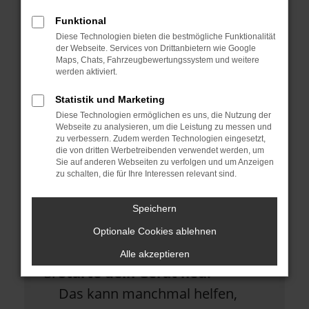
Überprüfe deine Firewall und
Funktional
deine Internetverbindung.
Diese Technologien bieten die bestmögliche Funktionalität
Laden andere Webseiten, zum
der Webseite. Services von Drittanbietern wie Google
Maps, Chats, Fahrzeugbewertungssystem und weitere
Beispiel deine Suchmaschine?
werden aktiviert.
Prüfe deine
Statistik und Marketing
Diese Technologien ermöglichen es uns, die Nutzung der
Browsererweiterungen.
Webseite zu analysieren, um die Leistung zu messen und
Manche Erweiterungen, wie
zu verbessern. Zudem werden Technologien eingesetzt,
die von dritten Werbetreibenden verwendet werden, um
Werbeblocker, können das
Sie auf anderen Webseiten zu verfolgen und um Anzeigen
zu schalten, die für Ihre Interessen relevant sind.
Laden bestimmter Seiten
verhindern. Funktioniert die Seite
Speichern
in einem anderen Browser oder
Optionale Cookies ablehnen
in einem privaten Fenster?
Alle akzeptieren
Starte dein Gerät neu.
Das kann manchmal helfen,