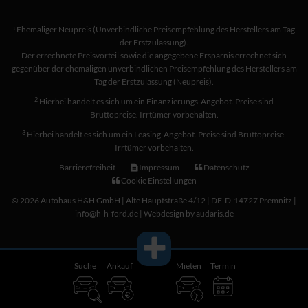
Ehemaliger Neupreis (Unverbindliche Preisempfehlung des Herstellers am Tag
1
der Erstzulassung).
Der errechnete Preisvorteil sowie die angegebene Ersparnis errechnet sich
gegenüber der ehemaligen unverbindlichen Preisempfehlung des Herstellers am
Tag der Erstzulassung (Neupreis).
2
Hierbei handelt es sich um ein Finanzierungs-Angebot. Preise sind
Bruttopreise. Irrtümer vorbehalten.
3
Hierbei handelt es sich um ein Leasing-Angebot. Preise sind Bruttopreise.
Irrtümer vorbehalten.
Barrierefreiheit
Impressum
Datenschutz
Cookie Einstellungen
© 2026 Autohaus H&H GmbH | Alte Hauptstraße 4/12 | DE-D-14727 Premnitz |
info@h-h-ford.de |
Webdesign by audaris.de
Suche
Ankauf
Mieten
Termin