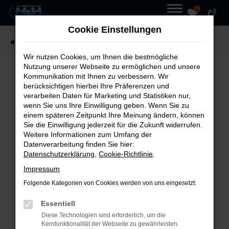
0
Zum
MENÜ
Cookie Einstellungen
Hauptinhalt
Startseite
Fahrzeuge
Fahrzeugmarkt
springen
Wir nutzen Cookies, um Ihnen die bestmögliche
Nutzung unserer Webseite zu ermöglichen und unsere
Kommunikation mit Ihnen zu verbessern. Wir
UNSER
FAHRZEUGMARKT
berücksichtigen hierbei Ihre Präferenzen und
verarbeiten Daten für Marketing und Statistiken nur,
wenn Sie uns Ihre Einwilligung geben. Wenn Sie zu
einem späteren Zeitpunkt Ihre Meinung ändern, können
Sie die Einwilligung jederzeit für die Zukunft widerrufen.
Weitere Informationen zum Umfang der
Fehler: Network Error
Datenverarbeitung finden Sie hier:
Datenschutzerklärung
,
Cookie-Richtlinie
.
Beim Laden ist ein Fehler
Impressum
aufgetreten.
Folgende Kategorien von Cookies werden von uns eingesetzt:
Hier sind ein paar Tipps, die dir
Essentiell
helfen können:
Diese Technologien sind erforderlich, um die
Kernfunktionalität der Webseite zu gewährleisten.