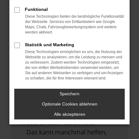
Überprüfe deine Firewall und
Funktional
deine Internetverbindung.
Diese Technologien bieten die bestmögliche Funktionalität
Laden andere Webseiten, zum
der Webseite. Services von Drittanbietern wie Google
Maps, Chats, Fahrzeugbewertungssystem und weitere
Beispiel deine Suchmaschine?
werden aktiviert.
Prüfe deine
Statistik und Marketing
Diese Technologien ermöglichen es uns, die Nutzung der
Browsererweiterungen.
Webseite zu analysieren, um die Leistung zu messen und
Manche Erweiterungen, wie
zu verbessern. Zudem werden Technologien eingesetzt,
die von dritten Werbetreibenden verwendet werden, um
Werbeblocker, können das
Sie auf anderen Webseiten zu verfolgen und um Anzeigen
zu schalten, die für Ihre Interessen relevant sind.
Laden bestimmter Seiten
verhindern. Funktioniert die Seite
Speichern
in einem anderen Browser oder
Optionale Cookies ablehnen
in einem privaten Fenster?
Alle akzeptieren
Starte dein Gerät neu.
Das kann manchmal helfen,