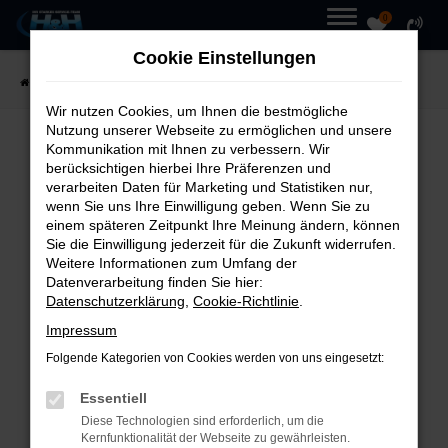
0
Zum
MENÜ
Cookie Einstellungen
Hauptinhalt
Startseite
Fahrzeuge
Fahrzeugmarkt
springen
Wir nutzen Cookies, um Ihnen die bestmögliche
Nutzung unserer Webseite zu ermöglichen und unsere
Kommunikation mit Ihnen zu verbessern. Wir
UNSER
FAHRZEUGMARKT
berücksichtigen hierbei Ihre Präferenzen und
verarbeiten Daten für Marketing und Statistiken nur,
wenn Sie uns Ihre Einwilligung geben. Wenn Sie zu
einem späteren Zeitpunkt Ihre Meinung ändern, können
Sie die Einwilligung jederzeit für die Zukunft widerrufen.
Weitere Informationen zum Umfang der
Fehler: Network Error
Datenverarbeitung finden Sie hier:
Datenschutzerklärung
,
Cookie-Richtlinie
.
Beim Laden ist ein Fehler
Impressum
aufgetreten.
Folgende Kategorien von Cookies werden von uns eingesetzt:
Hier sind ein paar Tipps, die dir
Essentiell
helfen können:
Diese Technologien sind erforderlich, um die
Kernfunktionalität der Webseite zu gewährleisten.