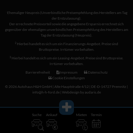
Ehemaliger Neupreis (Unverbindliche Preisempfehlung des Herstellers am Tag
1
der Erstzulassung).
Der errechnete Preisvorteil sowie die angegebene Ersparnis errechnet sich
gegenüber der ehemaligen unverbindlichen Preisempfehlung des Herstellers am
Tag der Erstzulassung (Neupreis).
2
Hierbei handelt es sich um ein Finanzierungs-Angebot. Preise sind
Bruttopreise. Irrtümer vorbehalten.
3
Hierbei handelt es sich um ein Leasing-Angebot. Preise sind Bruttopreise.
Irrtümer vorbehalten.
Barrierefreiheit
Impressum
Datenschutz
Cookie Einstellungen
© 2026 Autohaus H&H GmbH | Alte Hauptstraße 4/12 | DE-D-14727 Premnitz |
info@h-h-ford.de |
Webdesign by audaris.de
Suche
Ankauf
Mieten
Termin