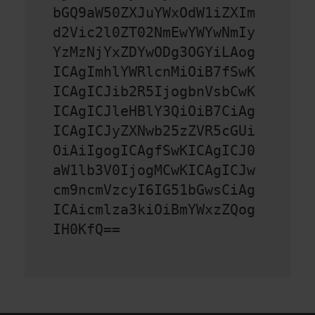
bGQ9aW50ZXJuYWxOdW1iZXIm
d2Vic2l0ZT02NmEwYWYwNmIy
YzMzNjYxZDYwODg3OGYiLAog
ICAgImhlYWRlcnMiOiB7fSwK
ICAgICJib2R5IjogbnVsbCwK
ICAgICJleHBlY3QiOiB7CiAg
ICAgICJyZXNwb25zZVR5cGUi
OiAiIgogICAgfSwKICAgICJ0
aW1lb3V0IjogMCwKICAgICJw
cm9ncmVzcyI6IG51bGwsCiAg
ICAicmlza3kiOiBmYWxzZQog
IH0KfQ==