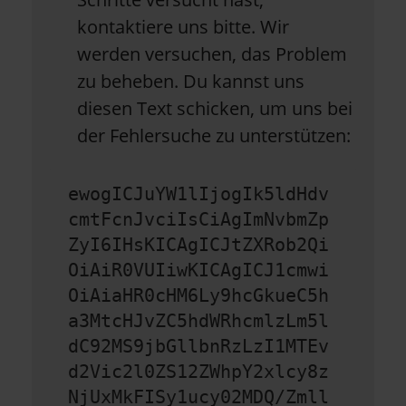
kontaktiere uns bitte. Wir
werden versuchen, das Problem
zu beheben. Du kannst uns
diesen Text schicken, um uns bei
der Fehlersuche zu unterstützen:
ewogICJuYW1lIjogIk5ldHdv
cmtFcnJvciIsCiAgImNvbmZp
ZyI6IHsKICAgICJtZXRob2Qi
OiAiR0VUIiwKICAgICJ1cmwi
OiAiaHR0cHM6Ly9hcGkueC5h
a3MtcHJvZC5hdWRhcmlzLm5l
dC92MS9jbGllbnRzLzI1MTEv
d2Vic2l0ZS12ZWhpY2xlcy8z
NjUxMkFISy1ucy02MDQ/Zmll